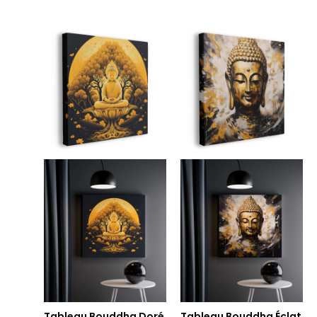
Plage
Plage
de
de
prix :
prix :
39.90€
39.90€
à
à
199.90€
199.90€
Tableau Bouddha Doré
Tableau Bouddha Éclat