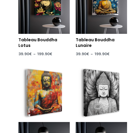
Tableau Bouddha
Tableau Bouddha
Lotus
Lunaire
39.90
€
–
199.90
€
39.90
€
–
199.90
€
Plage
Plage
de
de
prix :
prix :
39.90€
39.90€
à
à
199.90€
199.90€