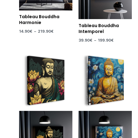
Tableau Bouddha
Harmonie
Tableau Bouddha
Intemporel
14.90
€
–
219.90
€
39.90
€
–
199.90
€
Plage
Plage
de
de
prix :
prix :
39.90€
39.90€
à
à
199.90€
199.90€