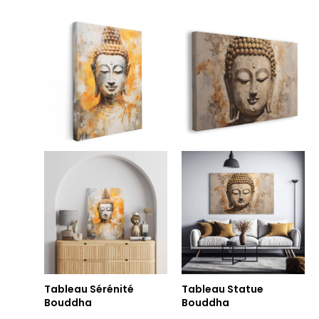
Plage
Plage
de
de
prix :
prix :
14.90€
14.90€
à
à
219.90€
219.90€
Tableau Sérénité
Tableau Statue
Bouddha
Bouddha