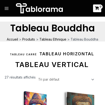
Aller
Main
au
Menu
contenu
Tableau Bouddha
Accueil
Produits
Tableau Ethnique
Tableau Bouddha
TABLEAU HORIZONTAL
TABLEAU CARRÉ
TABLEAU VERTICAL
27 résultats affichés
Plage
Plage
de
de
prix :
prix :
14.90€
39.90€