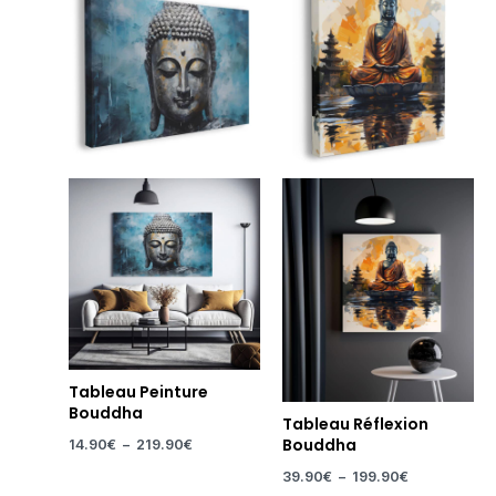
prix :
prix :
14.90€
39.90€
à
à
219.90€
199.90€
Tableau Peinture
Bouddha
Tableau Réflexion
Bouddha
14.90
€
–
219.90
€
39.90
€
–
199.90
€