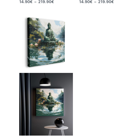
14.90
€
–
219.90
€
14.90
€
–
219.90
€
Plage
de
prix :
39.90€
à
199.90€