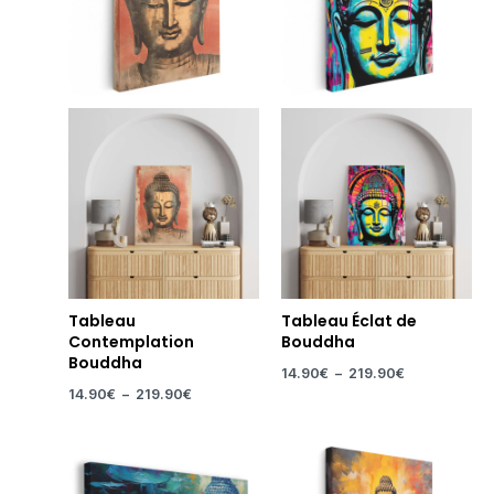
Tableau
Tableau Éclat de
Contemplation
Bouddha
Bouddha
14.90
€
–
219.90
€
14.90
€
–
219.90
€
Plage
Plage
de
de
prix :
prix :