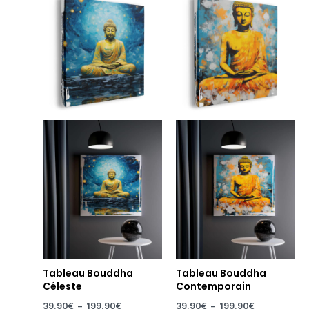
de
de
prix :
prix :
39.90€
39.90€
à
à
199.90€
199.90€
Tableau Bouddha
Tableau Bouddha
Céleste
Contemporain
39.90
€
–
199.90
€
39.90
€
–
199.90
€