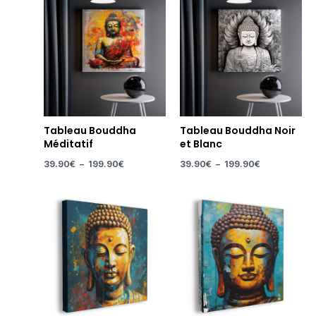
Tableau Bouddha
Tableau Bouddha Noir
Méditatif
et Blanc
39.90
€
–
199.90
€
39.90
€
–
199.90
€
Plage
Plage
de
de
prix :
prix :
39.90€
39.90€
à
à
199.90€
199.90€