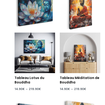
14.90€
14.90€
à
à
219.90€
219.90€
Tableau Lotus du
Tableau Méditation de
Bouddha
Bouddha
14.90
€
–
219.90
€
14.90
€
–
219.90
€
Plage
Plage
de
de