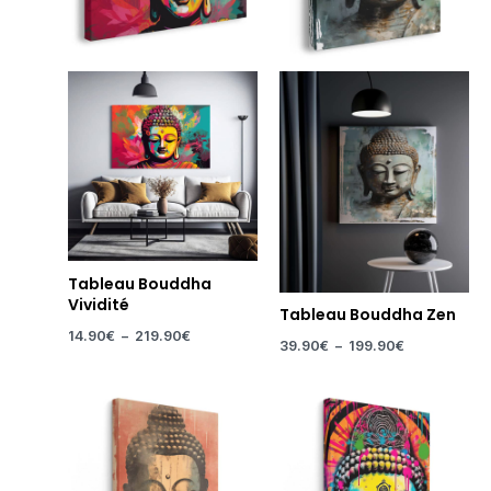
Tableau Bouddha
Vividité
Tableau Bouddha Zen
14.90
€
–
219.90
€
39.90
€
–
199.90
€
Plage
Plage
de
de
prix :
prix :
14.90€
14.90€
à
à
219.90€
219.90€