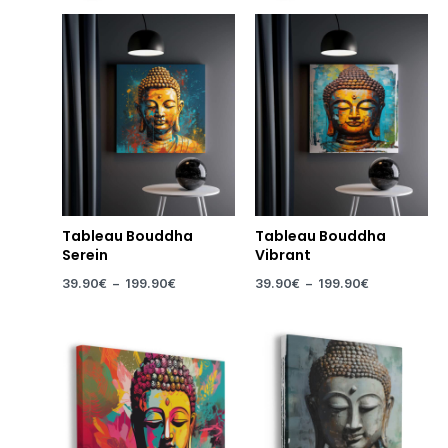
Tableau Bouddha
Tableau Bouddha
Serein
Vibrant
39.90
€
–
199.90
€
39.90
€
–
199.90
€
Plage
Plage
de
de
prix :
prix :
14.90€
39.90€
à
à
219.90€
199.90€