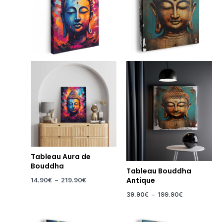
à
à
219.90€
199.90€
Tableau Aura de
Bouddha
Tableau Bouddha
Antique
14.90
€
–
219.90
€
39.90
€
–
199.90
€
Plage
Plage