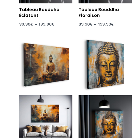
Tableau Bouddha
Tableau Bouddha
Éclatant
Floraison
39.90
€
–
199.90
€
39.90
€
–
199.90
€
Plage
Plage
de
de
prix :
prix :
14.90€
39.90€
à
à
219.90€
199.90€