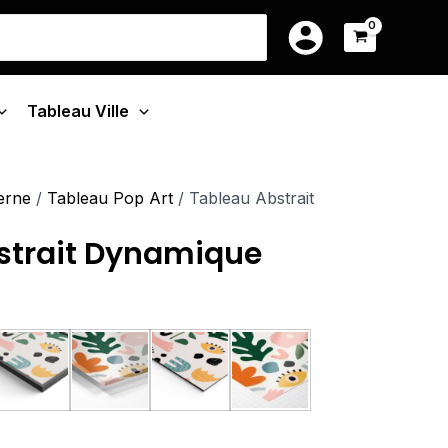
ge
39.90€
earch
à
r:
:
199.90€
90€
Tableau Ville
.90€
erne
/
Tableau Pop Art
/ Tableau Abstrait
strait Dynamique
u Monté Sur Châssis
Tableau Cadre Flottant
Tableau Plexiglas
Tableau Aluminium
Poster sur Papier Phot