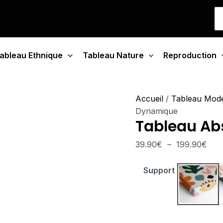
quantité
Pla
S
de
de
fo
Tableau
prix 
Abstrait
39.
ableau Ethnique
Tableau Nature
Dynamique
Reproduction
à
199
Accueil
/
Tableau Mod
Dynamique
Tableau Ab
39.90
€
–
199.90
€
Support
Tablea