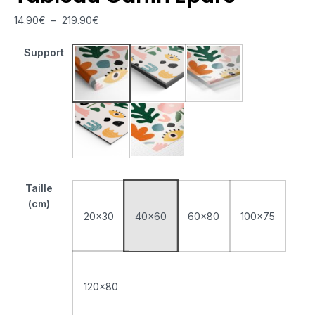
14.90
€
–
219.90
€
Support
Tableau Monté Sur Châssis
Tableau Cadre Flottant
Tableau Plexiglas
Tableau Aluminium
Poster sur Papier Photo
Taille
(cm)
20x30
40x60
60x80
100x75
120x80