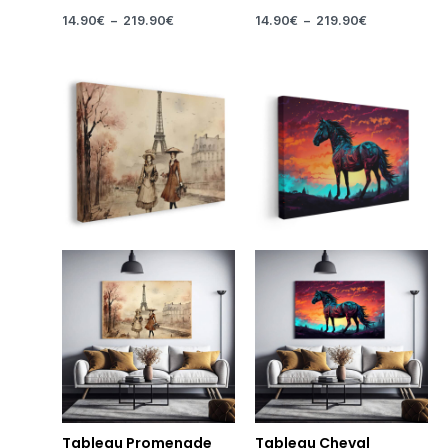
14.90
€
–
219.90
€
14.90
€
–
219.90
€
Plage
Plage
de
de
prix :
prix :
14.90€
14.90€
à
à
219.90€
219.90€
Tableau Promenade
Tableau Cheval