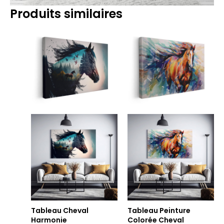
Produits similaires
Plage
Plage
de
de
prix :
prix :
14.90€
14.90€
à
à
219.90€
219.90€
Tableau Cheval
Tableau Peinture
Harmonie
Colorée Cheval