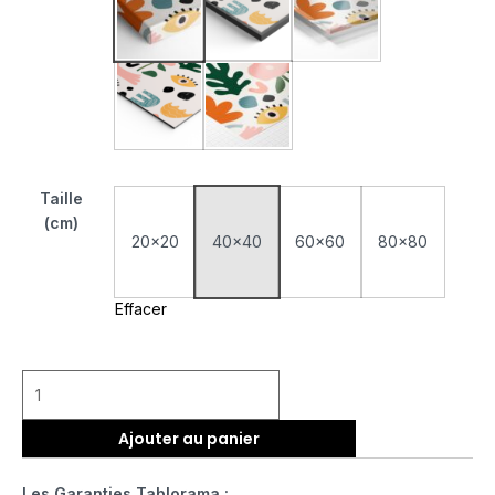
Tableau Monté Sur Châssis
Tableau Cadre Flottant
Tableau Plexiglas
Tableau Aluminium
Poster sur Papier Photo
Taille
(cm)
20x20
40x40
60x60
80x80
Effacer
Ajouter au panier
Les Garanties Tablorama :