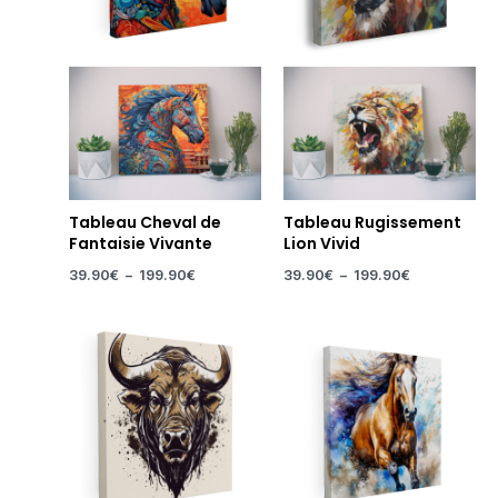
Tableau Cheval de
Tableau Rugissement
Fantaisie Vivante
Lion Vivid
39.90
€
–
199.90
€
39.90
€
–
199.90
€
Plage
Plage
de
de
prix :
prix :
39.90€
39.90€
à
à
199.90€
199.90€