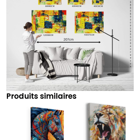
Produits similaires
Plage
Plage
de
de
prix :
prix :
39.90€
39.90€
à
à
199.90€
199.90€