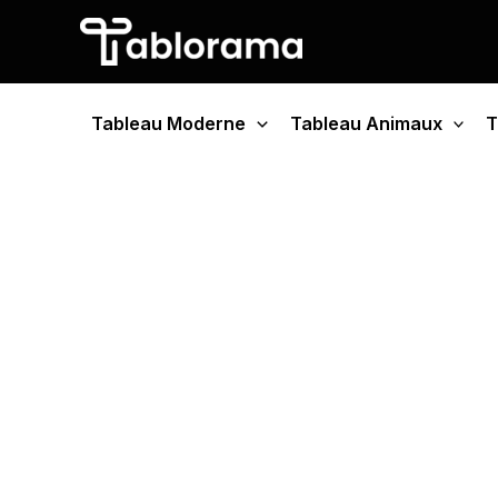
Aller
au
contenu
Tableau Moderne
Tableau Animaux
T