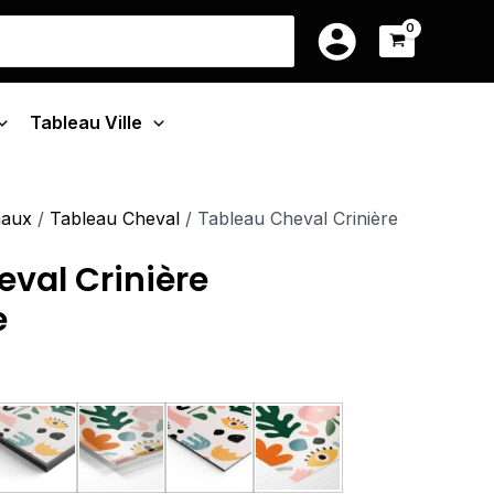
e
14.90€
earch
à
r:
:
219.90€
0€
Tableau Ville
90€
maux
/
Tableau Cheval
/ Tableau Cheval Crinière
val Crinière
e
u Monté Sur Châssis
Tableau Cadre Flottant
Tableau Plexiglas
Tableau Aluminium
Poster sur Papier Phot