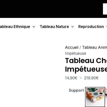
quantité
Plag
S
de
de
fo
Tableau
prix 
Cheval
14.9
ableau Ethnique
Tableau Nature
Crinière
Reproduction
à
Impétueuse
219.
Accueil
/
Tableau Ani
Impétueuse
Tableau Che
Impétueus
14.90
€
–
219.90
€
Support
Tablea