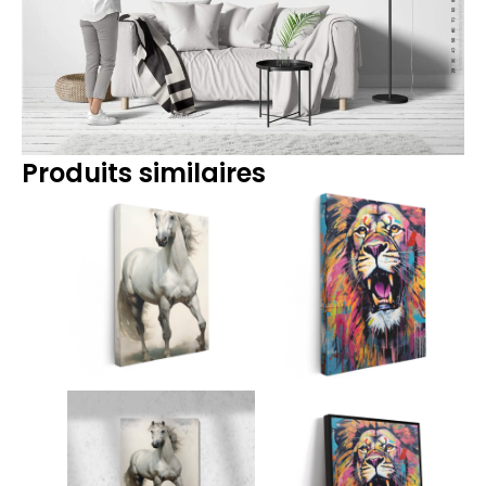
Produits similaires
Plage
Plage
de
de
prix :
prix :
14.90€
14.90€
à
à
219.90€
219.90€