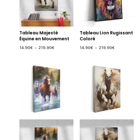
Tableau Majesté
Tableau Lion Rugissant
Équine en Mouvement
Coloré
14.90
€
–
219.90
€
14.90
€
–
219.90
€
Plage
Plage
de
de
prix :
prix :
14.90€
14.90€
à
à
219.90€
219.90€