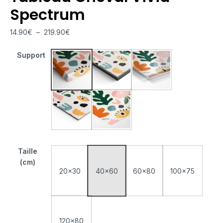
Spectrum
14.90
€
–
219.90
€
Support
Tableau Monté Sur Châssis
Tableau Cadre Flottant
Tableau Plexiglas
Tableau Aluminium
Poster sur Papier Photo
Taille
(cm)
20x30
40x60
60x80
100x75
120x80