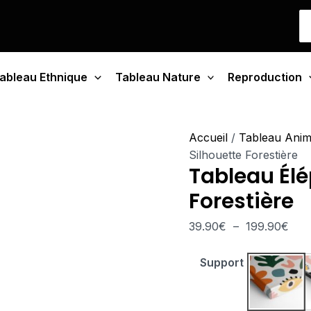
quantité
Pla
S
de
de
fo
Tableau
prix 
Éléphant
39.
ableau Ethnique
Tableau Nature
Silhouette
Reproduction
à
Forestière
199
Accueil
/
Tableau Ani
Silhouette Forestière
Tableau Élé
Forestière
39.90
€
–
199.90
€
Support
Tablea