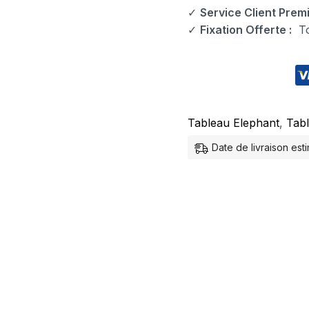
✓
Service Client Prem
✓
Fixation Offerte :
Tou
Tableau Elephant
,
Tab
Date de livraison es