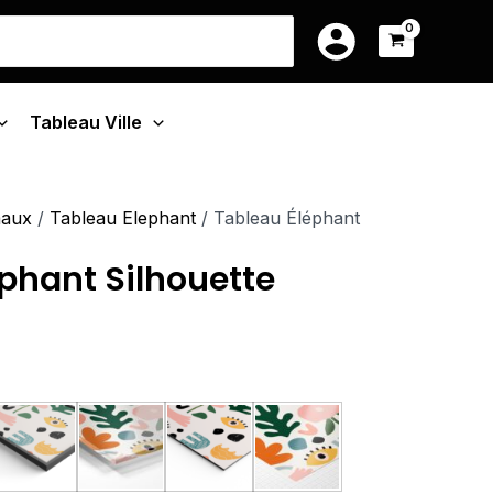
ge
39.90€
earch
à
r:
:
199.90€
90€
Tableau Ville
.90€
maux
/
Tableau Elephant
/ Tableau Éléphant
phant Silhouette
u Monté Sur Châssis
Tableau Cadre Flottant
Tableau Plexiglas
Tableau Aluminium
Poster sur Papier Phot