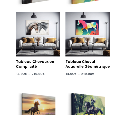
Tableau Chevaux en
Tableau Cheval
Complicité
Aquarelle Géométrique
14.90
€
–
219.90
€
14.90
€
–
219.90
€
Plage
Plage
de
de
prix :
prix :
14.90€
14.90€
à
à
219.90€
219.90€