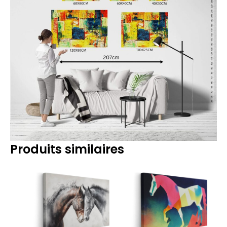
Produits similaires
Plage
Plage
de
de
prix :
prix :
14.90€
14.90€
à
à
219.90€
219.90€