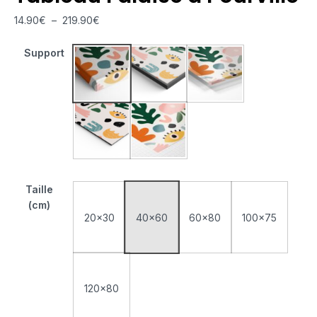
14.90
€
–
219.90
€
Support
Tableau Monté Sur Châssis
Tableau Cadre Flottant
Tableau Plexiglas
Tableau Aluminium
Poster sur Papier Photo
Taille
(cm)
20x30
40x60
60x80
100x75
120x80