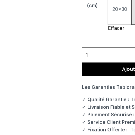
(cm)
20x30
Effacer
Ajout
Les Garanties Tablora
✓
Qualité Garantie :
Im
✓
Livraison Fiable et S
✓
Paiement Sécurisé :
✓
Service Client Prem
✓
Fixation Offerte :
Tou