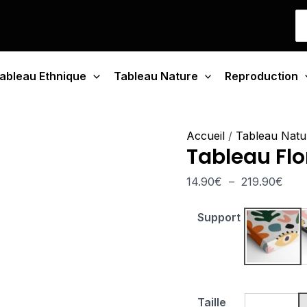
quantité
Plag
S
de
de
fo
Tableau
prix 
Floral
14.9
ableau Ethnique
Tableau Nature
Éthéré
Reproduction
à
219.
Accueil
/
Tableau Natu
Tableau Flo
14.90
€
–
219.90
€
Support
Tablea
Taille