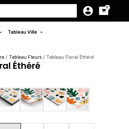
e
14.90€
earch
à
r:
:
219.90€
0€
Tableau Ville
90€
re
/
Tableau Fleurs
/ Tableau Floral Éthéré
ral Éthéré
u Monté Sur Châssis
Tableau Cadre Flottant
Tableau Plexiglas
Tableau Aluminium
Poster sur Papier Phot