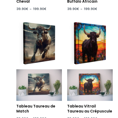
Cheval
Buffalo Africain
39.90
€
–
199.90
€
39.90
€
–
199.90
€
Plage
Plage
de
de
prix :
prix :
39.90€
39.90€
à
à
199.90€
199.90€
Tableau Taureau de
Tableau Vitrail
Match
Taureau au Crépuscule