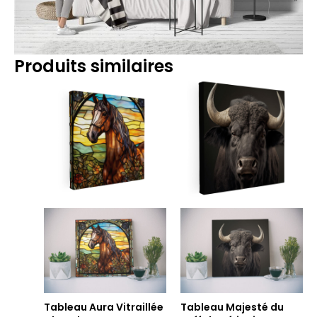
Produits similaires
Plage
Plage
de
de
prix :
prix :
39.90€
39.90€
à
à
199.90€
199.90€
Tableau Aura Vitraillée
Tableau Majesté du