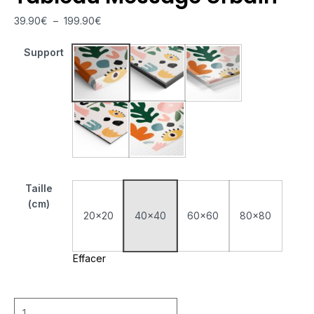
39.90
€
–
199.90
€
Support
Tableau Monté Sur Châssis
Tableau Cadre Flottant
Tableau Plexiglas
Tableau Aluminium
Poster sur Papier Photo
Taille
(cm)
20x20
40x40
60x60
80x80
Effacer