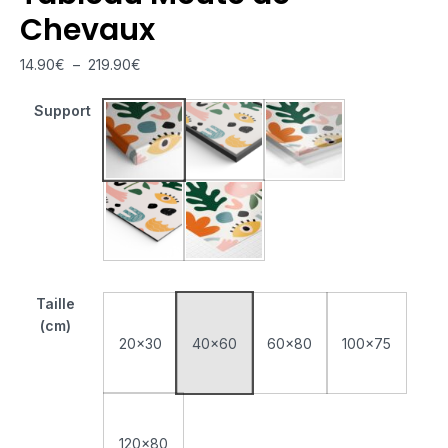
Chevaux
14.90
€
–
219.90
€
Support
Tableau Monté Sur Châssis
Tableau Cadre Flottant
Tableau Plexiglas
Tableau Aluminium
Poster sur Papier Photo
Taille
(cm)
20x30
40x60
60x80
100x75
120x80