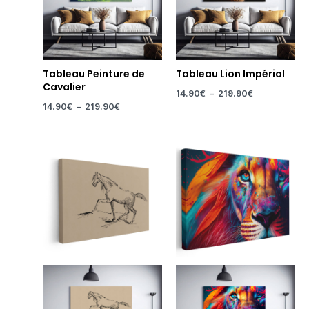
Tableau Peinture de
Tableau Lion Impérial
Cavalier
14.90
€
–
219.90
€
14.90
€
–
219.90
€
Plage
Plage
de
de
prix :
prix :
14.90€
14.90€
à
à
219.90€
219.90€