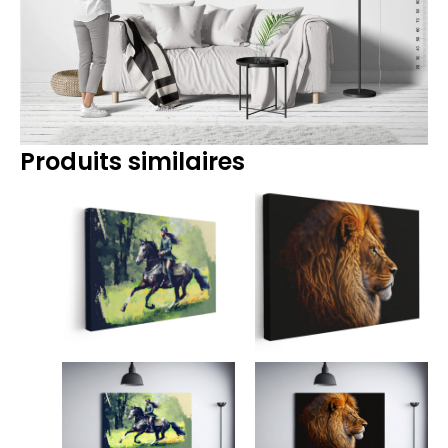
Produits similaires
Plage
Plage
de
de
prix :
prix :
14.90€
14.90€
à
à
219.90€
219.90€