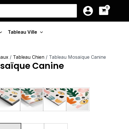
ge
39.90€
earch
à
r:
:
199.90€
90€
Tableau Ville
.90€
maux
/
Tableau Chien
/ Tableau Mosaïque Canine
saïque Canine
u Monté Sur Châssis
Tableau Cadre Flottant
Tableau Plexiglas
Tableau Aluminium
Poster sur Papier Phot