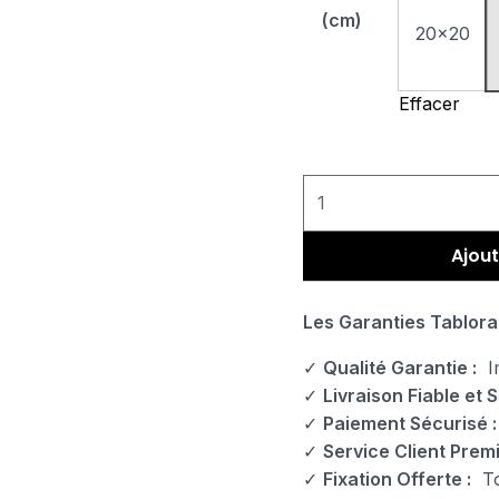
(cm)
20x20
Effacer
Ajout
Les Garanties Tablora
✓
Qualité Garantie :
Im
✓
Livraison Fiable et S
✓
Paiement Sécurisé :
✓
Service Client Prem
✓
Fixation Offerte :
Tou