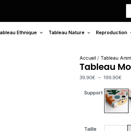
quantité
Pla
S
de
de
fo
Tableau
prix 
Mosaïque
39.
ableau Ethnique
Tableau Nature
Canine
Reproduction
à
199
Accueil
/
Tableau Ani
Tableau Mo
39.90
€
–
199.90
€
Support
Tablea
Taille