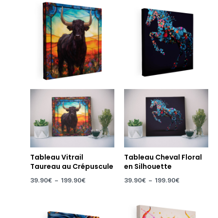
Plage
Plage
de
de
prix :
prix :
39.90€
39.90€
à
à
199.90€
199.90€
Tableau Vitrail
Tableau Cheval Floral
Taureau au Crépuscule
en Silhouette
39.90
€
–
199.90
€
39.90
€
–
199.90
€
Plage
Plage
de
de