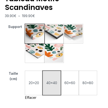
Scandinaves
39.90
€
–
199.90
€
Support
Tableau Monté Sur Châssis
Tableau Cadre Flottant
Tableau Plexiglas
Tableau Aluminium
Poster sur Papier Photo
Taille
(cm)
20x20
40x40
60x60
80x80
Effacer