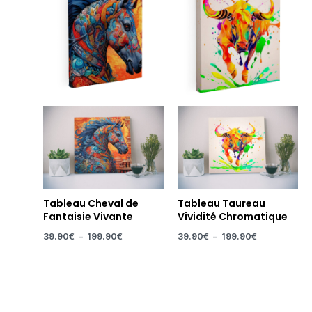
prix :
prix :
39.90€
39.90€
à
à
199.90€
199.90€
Tableau Cheval de
Tableau Taureau
Fantaisie Vivante
Vividité Chromatique
39.90
€
–
199.90
€
39.90
€
–
199.90
€