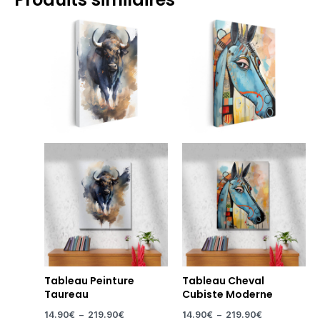
Plage
Plage
de
de
prix :
prix :
14.90€
14.90€
à
à
219.90€
219.90€
Tableau Peinture
Tableau Cheval
Taureau
Cubiste Moderne
14.90
€
–
219.90
€
14.90
€
–
219.90
€