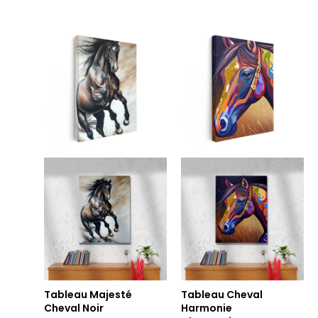
Plage
Plage
de
de
prix :
prix :
14.90€
14.90€
à
à
219.90€
219.90€
Tableau Majesté
Tableau Cheval
Cheval Noir
Harmonie