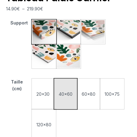
14.90
€
–
219.90
€
Support
Tableau Monté Sur Châssis
Tableau Cadre Flottant
Tableau Plexiglas
Tableau Aluminium
Poster sur Papier Photo
Taille
(cm)
20x30
40x60
60x80
100x75
120x80