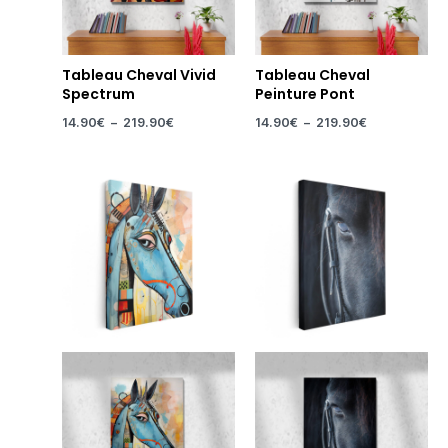
Tableau Cheval Vivid
Tableau Cheval
Spectrum
Peinture Pont
14.90
€
–
219.90
€
14.90
€
–
219.90
€
Plage
Plage
de
de
prix :
prix :
14.90€
14.90€
à
à
219.90€
219.90€