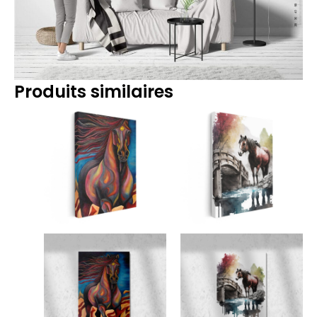
Produits similaires
Plage
Plage
de
de
prix :
prix :
14.90€
14.90€
à
à
219.90€
219.90€