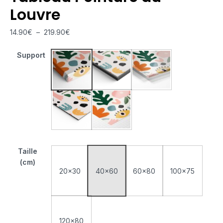
Louvre
14.90
€
–
219.90
€
Support
Tableau Monté Sur Châssis
Tableau Cadre Flottant
Tableau Plexiglas
Tableau Aluminium
Poster sur Papier Photo
Taille
(cm)
20x30
40x60
60x80
100x75
120x80