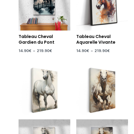
Tableau Cheval
Tableau Cheval
Gardien du Pont
Aquarelle Vivante
14.90
€
–
219.90
€
14.90
€
–
219.90
€
Plage
Plage
de
de
prix :
prix :
14.90€
14.90€
à
à
219.90€
219.90€