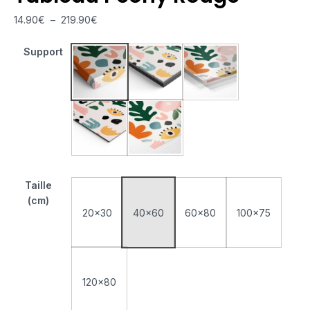
14.90
€
–
219.90
€
Support
Tableau Monté Sur Châssis
Tableau Cadre Flottant
Tableau Plexiglas
Tableau Aluminium
Poster sur Papier Photo
Taille
(cm)
20x30
40x60
60x80
100x75
120x80