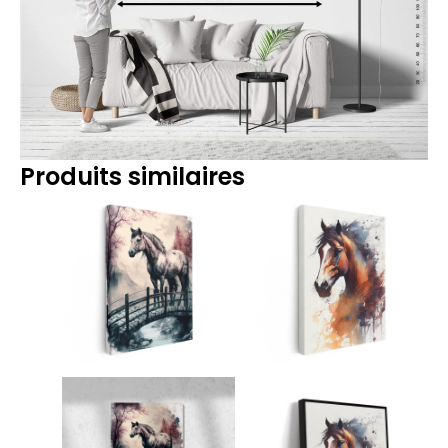
Produits similaires
Plage
Plage
de
de
prix :
prix :
14.90€
14.90€
à
à
219.90€
219.90€