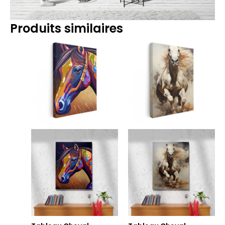
Produits similaires
Plage
Plage
de
de
prix :
prix :
14.90€
14.90€
à
à
219.90€
219.90€