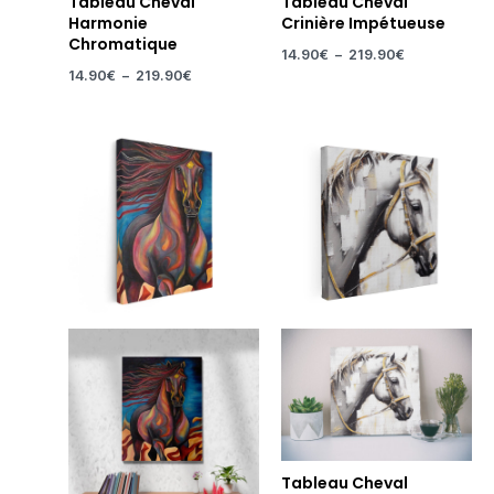
Tableau Cheval
Tableau Cheval
Harmonie
Crinière Impétueuse
Chromatique
14.90
€
–
219.90
€
14.90
€
–
219.90
€
Plage
Plage
de
de
prix :
prix :
14.90€
39.90€
à
à
219.90€
99.90€
Tableau Cheval