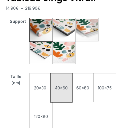
14.90
€
–
219.90
€
Support
Tableau Monté Sur Châssis
Tableau Cadre Flottant
Tableau Plexiglas
Tableau Aluminium
Poster sur Papier Photo
Taille
(cm)
20x30
40x60
60x80
100x75
120x80