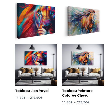
Plage
Plage
de
de
prix :
prix :
14.90€
14.90€
à
à
219.90€
219.90€
Tableau Lion Royal
Tableau Peinture
Colorée Cheval
14.90
€
–
219.90
€
14.90
€
–
219.90
€