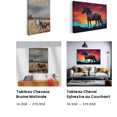
prix :
prix :
14.90€
14.90€
à
à
219.90€
219.90€
Tableau Chevaux
Tableau Cheval
Brume Matinale
Sylvestre au Couchant
14.90
€
–
219.90
€
14.90
€
–
219.90
€