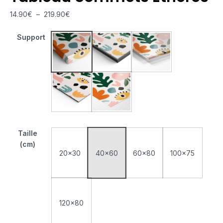
14.90
€
–
219.90
€
Support
Tableau Monté Sur Châssis
Tableau Cadre Flottant
Tableau Plexiglas
Tableau Aluminium
Poster sur Papier Photo
Taille
(cm)
20x30
40x60
60x80
100x75
120x80