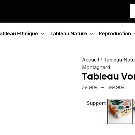
quantité
Pla
S
de
de
fo
Tableau
prix 
Vortex
39.
ableau Ethnique
Tableau Nature
Montagnard
Reproduction
à
199
Accueil
/
Tableau Natu
Montagnard
Tableau Vo
39.90
€
–
199.90
€
Support
Tablea