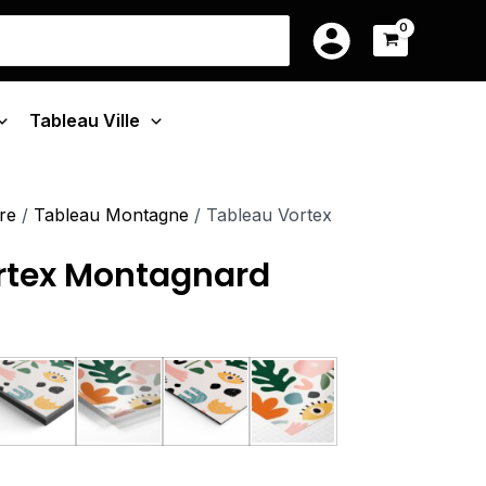
ge
39.90€
earch
à
r:
:
199.90€
90€
Tableau Ville
.90€
re
/
Tableau Montagne
/ Tableau Vortex
rtex Montagnard
u Monté Sur Châssis
Tableau Cadre Flottant
Tableau Plexiglas
Tableau Aluminium
Poster sur Papier Phot