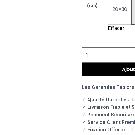
(cm)
20x30
Effacer
Ajout
Les Garanties Tablora
✓
Qualité Garantie :
Im
✓
Livraison Fiable et S
✓
Paiement Sécurisé :
✓
Service Client Prem
✓
Fixation Offerte :
Tou