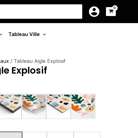
e
14.90€
earch
à
r:
:
219.90€
0€
Tableau Ville
90€
maux
/ Tableau Aigle Explosif
le Explosif
u Monté Sur Châssis
Tableau Cadre Flottant
Tableau Plexiglas
Tableau Aluminium
Poster sur Papier Phot