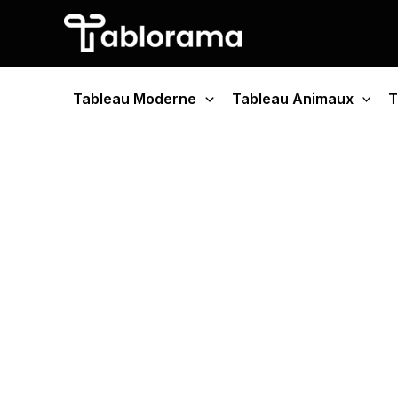
Aller
au
contenu
Tableau Moderne
Tableau Animaux
T