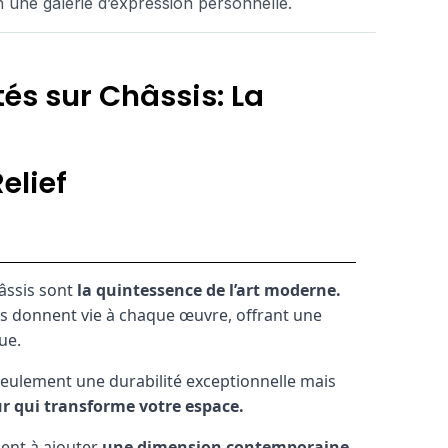
 une galerie d’expression personnelle.
és sur Châssis: La
elief
âssis sont
la quintessence de l’art moderne.
ils donnent vie à chaque œuvre, offrant une
ue.
seulement une durabilité exceptionnelle mais
r qui transforme votre espace.
ent à ajouter
une dimension contemporaine