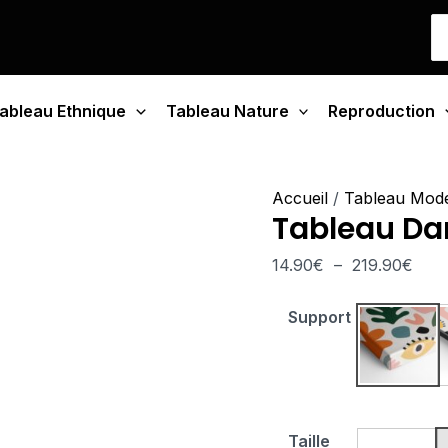
quantité
Plag
S
de
de
fo
Tableau
prix 
Danse
14.9
ableau Ethnique
Tableau Nature
Vivante
Reproduction
à
219.
Accueil
/
Tableau Mod
Tableau Da
14.90
€
–
219.90
€
Support
Tablea
Taille