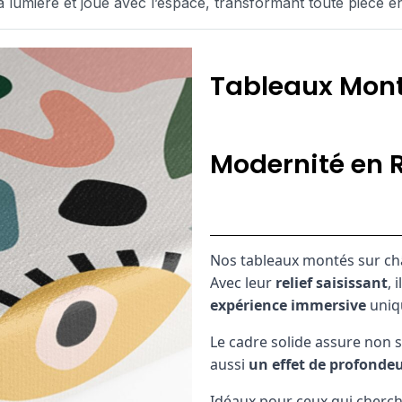
 lumière et joue avec l’espace, transformant toute pièce en
Tableaux Mont
Modernité en R
Nos tableaux montés sur ch
Avec leur
relief saisissant
, 
expérience immersive
uniq
Le cadre solide assure non 
aussi
un effet de profondeu
Idéaux pour ceux qui cherch