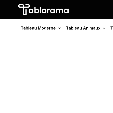
Aller
au
contenu
Tableau Moderne
Tableau Animaux
T