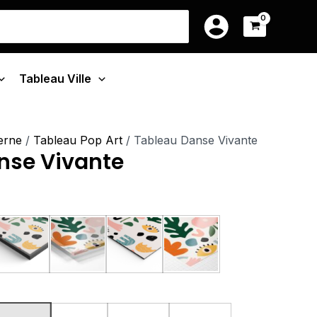
e
14.90€
earch
à
r:
:
219.90€
0€
Tableau Ville
90€
erne
/
Tableau Pop Art
/ Tableau Danse Vivante
nse Vivante
u Monté Sur Châssis
Tableau Cadre Flottant
Tableau Plexiglas
Tableau Aluminium
Poster sur Papier Phot