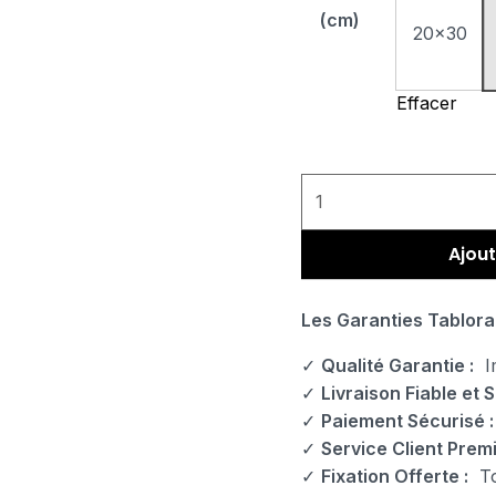
(cm)
20x30
Effacer
Ajout
Les Garanties Tablora
✓
Qualité Garantie :
Im
✓
Livraison Fiable et S
✓
Paiement Sécurisé :
✓
Service Client Prem
✓
Fixation Offerte :
Tou