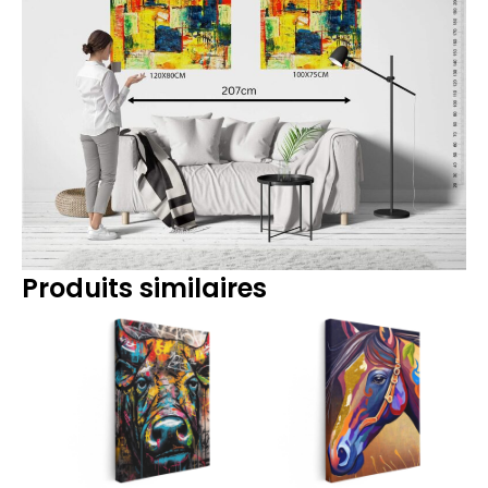
Produits similaires
Plage
Plage
de
de
prix :
prix :
14.90€
14.90€
à
à
219.90€
219.90€