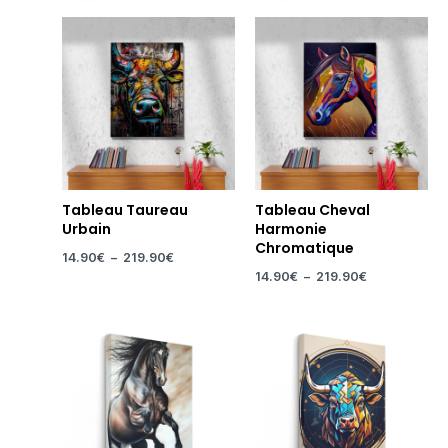
Tableau Taureau
Tableau Cheval
Urbain
Harmonie
Chromatique
14.90
€
–
219.90
€
14.90
€
–
219.90
€
Plage
Plage
de
de
prix :
prix :
14.90€
14.90€
à
à
219.90€
219.90€