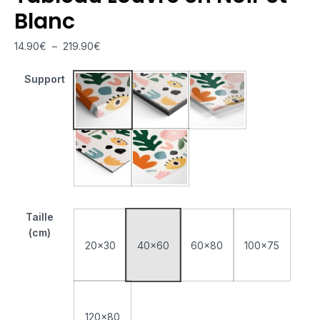
Blanc
14.90
€
–
219.90
€
Support
Tableau Monté Sur Châssis
Tableau Cadre Flottant
Tableau Plexiglas
Tableau Aluminium
Poster sur Papier Photo
Taille
(cm)
20x30
40x60
60x80
100x75
120x80