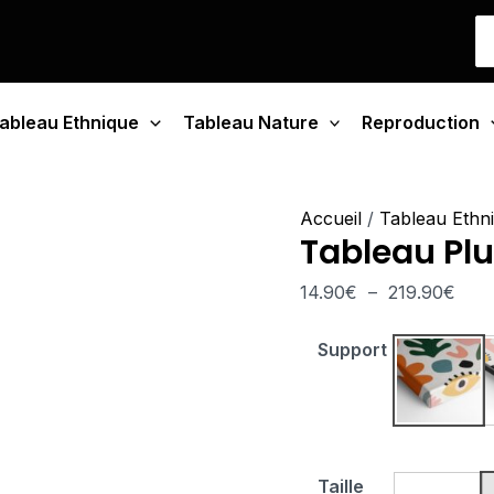
quantité
Plag
S
de
de
fo
Tableau
prix 
Plumes
14.9
ableau Ethnique
Tableau Nature
Tribales
Reproduction
à
219.
Accueil
/
Tableau Ethn
Tableau Pl
14.90
€
–
219.90
€
Support
Tablea
Taille