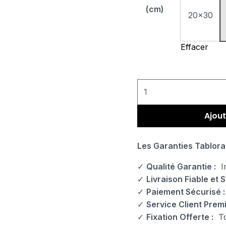
(cm)
20x30
Effacer
Ajout
Les Garanties Tablora
✓
Qualité Garantie :
Im
✓
Livraison Fiable et S
✓
Paiement Sécurisé :
✓
Service Client Prem
✓
Fixation Offerte :
Tou