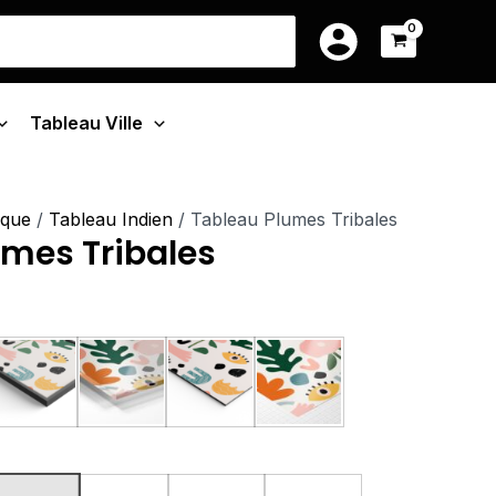
e
14.90€
earch
à
r:
:
219.90€
0€
Tableau Ville
90€
ique
/
Tableau Indien
/ Tableau Plumes Tribales
umes Tribales
u Monté Sur Châssis
Tableau Cadre Flottant
Tableau Plexiglas
Tableau Aluminium
Poster sur Papier Phot