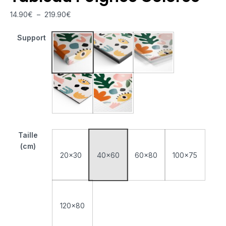
14.90
€
–
219.90
€
Support
Tableau Monté Sur Châssis
Tableau Cadre Flottant
Tableau Plexiglas
Tableau Aluminium
Poster sur Papier Photo
Taille
(cm)
20x30
40x60
60x80
100x75
120x80