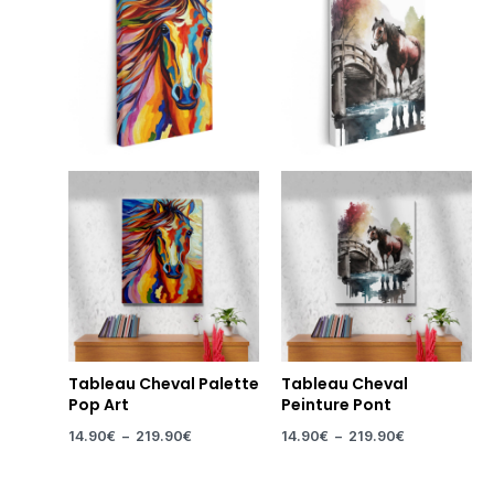
prix :
prix :
14.90€
14.90€
à
à
219.90€
219.90€
Tableau Cheval Palette
Tableau Cheval
Pop Art
Peinture Pont
14.90
€
–
219.90
€
14.90
€
–
219.90
€