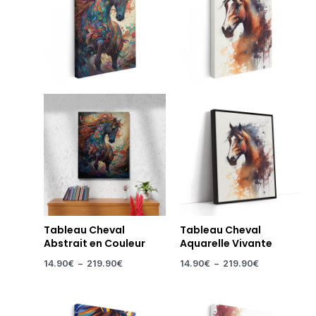
14.90€
14.90€
à
à
219.90€
219.90€
Tableau Cheval
Tableau Cheval
Abstrait en Couleur
Aquarelle Vivante
14.90
€
–
219.90
€
14.90
€
–
219.90
€
Plage
Plage
de
de