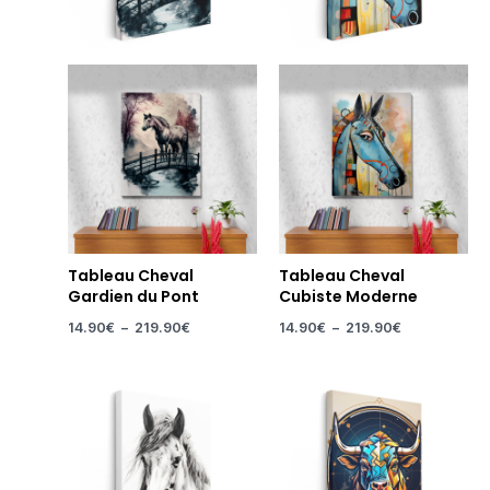
Tableau Cheval
Tableau Cheval
Gardien du Pont
Cubiste Moderne
14.90
€
–
219.90
€
14.90
€
–
219.90
€
Plage
Plage
de
de
prix :
prix :
14.90€
14.90€
à
à
219.90€
219.90€