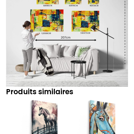
Produits similaires
Plage
Plage
de
de
prix :
prix :
14.90€
14.90€
à
à
219.90€
219.90€