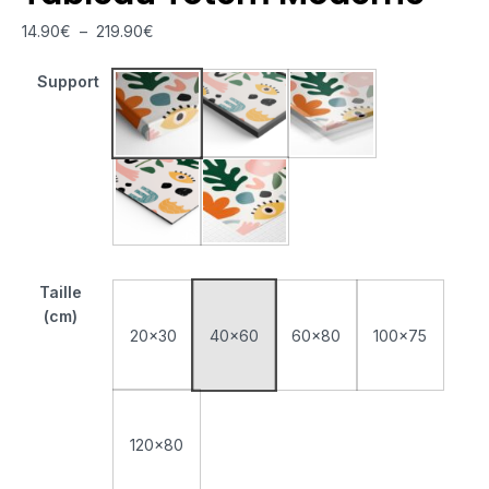
14.90
€
–
219.90
€
Support
Tableau Monté Sur Châssis
Tableau Cadre Flottant
Tableau Plexiglas
Tableau Aluminium
Poster sur Papier Photo
Taille
(cm)
20x30
40x60
60x80
100x75
120x80